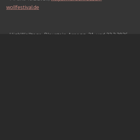
wollfestival.de
- HighWolltage, Blaustein-Arnegg, 21. und 22.3.2026
https://www.high-wolltage.de
- Wollmarkt Weilheim, 2. und 3.5.2026, Weilheim
i.OB,
https://wollmarkt-weilheim.de
- Wollcraft Festival, Worms, 22. u. 23.8.2026
https://wollcraft-festival.de